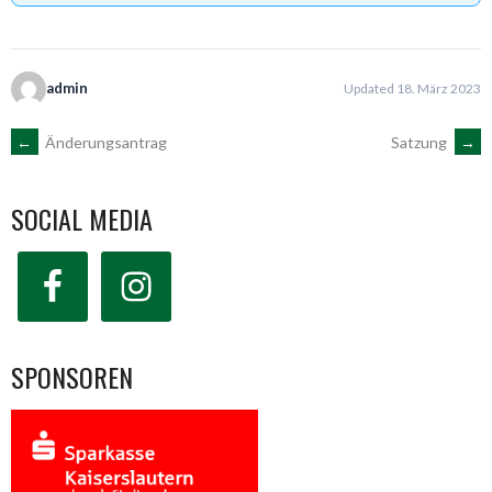
admin
Updated 18. März 2023
ARTIKEL-
←
Änderungsantrag
Satzung
→
NAVIGATION
SOCIAL MEDIA
SPONSOREN