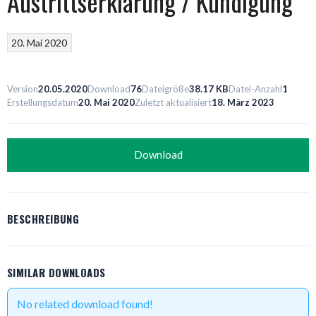
Austrittserklärung / Kündigung
20. Mai 2020
Version
20.05.2020
Download
76
Dateigröße
38.17 KB
Datei-Anzahl
1
Erstellungsdatum
20. Mai 2020
Zuletzt aktualisiert
18. März 2023
Download
BESCHREIBUNG
SIMILAR DOWNLOADS
No related download found!