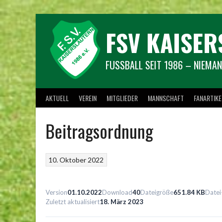
Springe
zum
Inhalt
FSV KAISER
FUSSBALL SEIT 1986 – NIEMAN
AKTUELL
VEREIN
MITGLIEDER
MANNSCHAFT
FANARTIKE
Beitragsordnung
10. Oktober 2022
Version
01.10.2022
Download
40
Dateigröße
651.84 KB
Datei
Zuletzt aktualisiert
18. März 2023