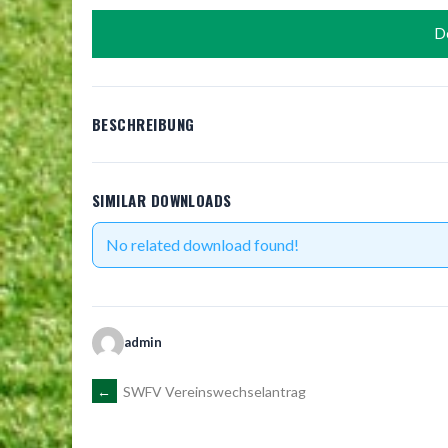
D
BESCHREIBUNG
SIMILAR DOWNLOADS
No related download found!
admin
ARTIKEL-
←
SWFV Vereinswechselantrag